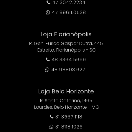
47 3042.2234

47 99611.0538

Loja Florianópolis
R. Gen. Eurico Gaspar Dutra, 445
Estreito, Florianópolis - SC
48 3364.5699

48 98803.6271

Loja Belo Horizonte
R. Santa Catarina, 1465
Lourdes, Belo Horizonte - MG
31 3567.1118

31 8118.1026
