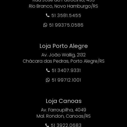
Rio Branco, Novo Hamburgo/RS
51 3581.5455

51 99375.0586

Loja Porto Alegre
Av. João Wallig, 2132
Chácara das Pedras, Porto Alegre/RS
51 3407.9331

51 99712.1001

Loja Canoas
Av. Farroupilha, 4049
Mal. Rondon, Canoas/RS
51 3922.0683
