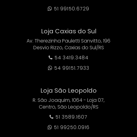
51 99150.6729

Loja Caxias do Sul
Av. Therezinha Pauletti Sanvitto, 196
Desvio Rizzo, Caxias do Sul/RS
54 3419.3484

54 99151.7933

Loja São Leopoldo
R. São Joaquim, 1064 - Loja 07,
Centro, São Leopoldo/RS
51 3589.1607

51 99250.0916
