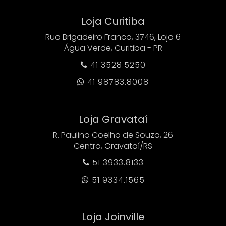
Loja Curitiba
Rua Brigadeiro Franco, 3746, Loja 6
Água Verde, Curitiba - PR
41 3528.5250

41 98783.8008

Loja Gravataí
R. Paulino Coelho de Souza, 26
Centro, Gravataí/RS
51 3933.8133

51 9334.1565

Loja Joinville