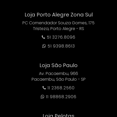
Loja Porto Alegre Zona Sul
PC Comendador Souza Gomes, 175
Tristeza, Porto Alegre - RS
51 3276.8096

51 9398.8613

Loja São Paulo
Av. Pacaembu, 966
Pacaembu, São Paulo - SP
11 2368.2560

11 98868.2906

Loja Pelotas