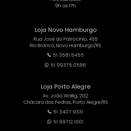
9h as 17h
Loja Novo Hamburgo
Rua José do Patrocínio, 455
Rio Branco, Novo Hamburgo/RS
51 3581.5455

51 99375.0586

Loja Porto Alegre
Av. João Wallig, 2132
Chácara das Pedras, Porto Alegre/RS
51 3407.9331

51 99712.1001
