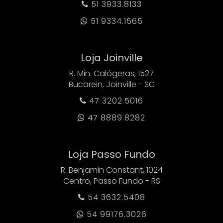
51 3933.8133

51 9334.1565

Loja Joinville
R. Min. Calógeras, 1527
Bucarein, Joinville - SC
47 3202.5016

47 8889.8282

Loja Passo Fundo
R. Benjamin Constant, 1024
Centro, Passo Fundo - RS
54 3632.5408

54 99176.3026
