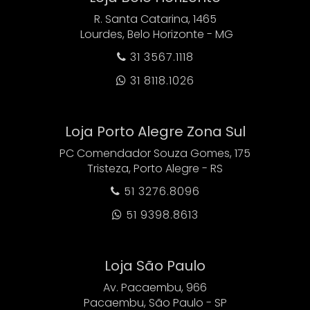
R. Santa Catarina, 1465
Lourdes, Belo Horizonte - MG
31 3567.1118

31 8118.1026

Loja Porto Alegre Zona Sul
PC Comendador Souza Gomes, 175
Tristeza, Porto Alegre - RS
51 3276.8096

51 9398.8613

Loja São Paulo
Av. Pacaembu, 966
Pacaembu, São Paulo - SP