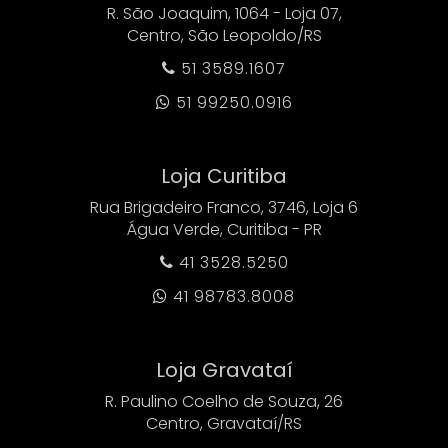
R. São Joaquim, 1064 - Loja 07,
Centro, São Leopoldo/RS
51 3589.1607

51 99250.0916

Loja Curitiba
Rua Brigadeiro Franco, 3746, Loja 6
Água Verde, Curitiba - PR
41 3528.5250

41 98783.8008

Loja Gravataí
R. Paulino Coelho de Souza, 26
Centro, Gravataí/RS