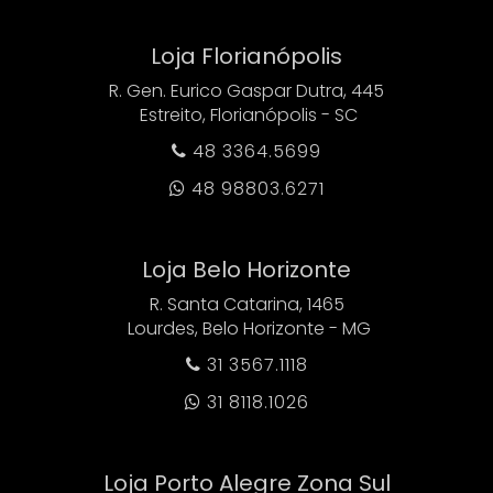
Loja Florianópolis
R. Gen. Eurico Gaspar Dutra, 445
Estreito, Florianópolis - SC
48 3364.5699

48 98803.6271

Loja Belo Horizonte
R. Santa Catarina, 1465
Lourdes, Belo Horizonte - MG
31 3567.1118

31 8118.1026

Loja Porto Alegre Zona Sul