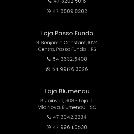
47 3202.5016

47 8889.8282

Loja Passo Fundo
R. Benjamin Constant, 1024
Centro, Passo Fundo - RS
54 3632.5408

54 99176.3026

Loja Blumenau
R. Joinville, 308 - Loja 01
Vila Nova, Blumenau - SC
47 3042.2234

47 99611.0538
