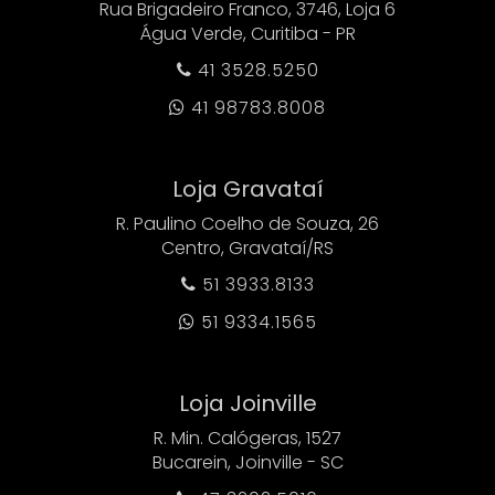
Rua Brigadeiro Franco, 3746, Loja 6
Água Verde, Curitiba - PR
41 3528.5250

41 98783.8008

Loja Gravataí
R. Paulino Coelho de Souza, 26
Centro, Gravataí/RS
51 3933.8133

51 9334.1565

Loja Joinville
R. Min. Calógeras, 1527
Bucarein, Joinville - SC