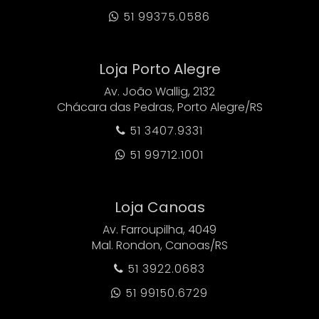
51 99375.0586

Loja Porto Alegre
Av. João Wallig, 2132
Chácara das Pedras, Porto Alegre/RS
51 3407.9331

51 99712.1001

Loja Canoas
Av. Farroupilha, 4049
Mal. Rondon, Canoas/RS
51 3922.0683

51 99150.6729
