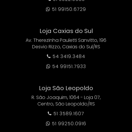
51 99150.6729

Loja Caxias do Sul
Av. Therezinha Pauletti Sanvitto, 196
Desvio Rizzo, Caxias do Sul/RS
54 3419.3484

54 99151.7933

Loja São Leopoldo
R. São Joaquim, 1064 - Loja 07,
Centro, São Leopoldo/RS
51 3589.1607

51 99250.0916
