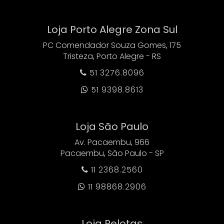
Loja Porto Alegre Zona Sul
PC Comendador Souza Gomes, 175
Tristeza, Porto Alegre - RS
51 3276.8096

51 9398.8613

Loja São Paulo
Av. Pacaembu, 966
Pacaembu, São Paulo - SP
11 2368.2560

11 98868.2906

Loja Pelotas