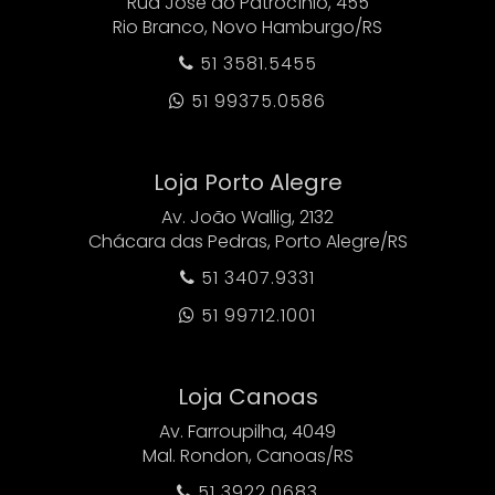
Rua José do Patrocínio, 455
Rio Branco, Novo Hamburgo/RS
51 3581.5455

51 99375.0586

Loja Porto Alegre
Av. João Wallig, 2132
Chácara das Pedras, Porto Alegre/RS
51 3407.9331

51 99712.1001

Loja Canoas
Av. Farroupilha, 4049
Mal. Rondon, Canoas/RS
51 3922.0683
