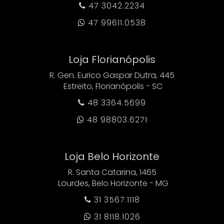
47 3042.2234

47 99611.0538

Loja Florianópolis
R. Gen. Eurico Gaspar Dutra, 445
Estreito, Florianópolis - SC
48 3364.5699

48 98803.6271

Loja Belo Horizonte
R. Santa Catarina, 1465
Lourdes, Belo Horizonte - MG
31 3567.1118

31 8118.1026
