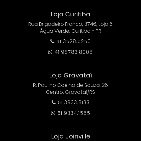
Loja Curitiba
Rua Brigadeiro Franco, 3746, Loja 6
Água Verde, Curitiba - PR
41 3528.5250

41 98783.8008

Loja Gravataí
R. Paulino Coelho de Souza, 26
Centro, Gravataí/RS
51 3933.8133

51 9334.1565

Loja Joinville