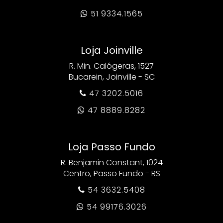
51 9334.1565

Loja Joinville
R. Min. Calógeras, 1527
Bucarein, Joinville - SC
47 3202.5016

47 8889.8282

Loja Passo Fundo
R. Benjamin Constant, 1024
Centro, Passo Fundo - RS
54 3632.5408

54 99176.3026
