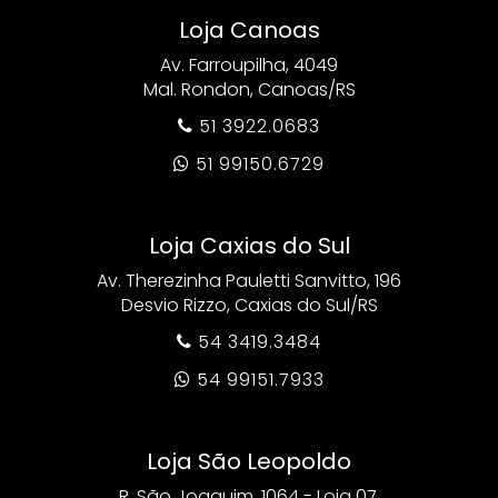
Loja Canoas
Av. Farroupilha, 4049
Mal. Rondon, Canoas/RS
51 3922.0683

51 99150.6729

Loja Caxias do Sul
Av. Therezinha Pauletti Sanvitto, 196
Desvio Rizzo, Caxias do Sul/RS
54 3419.3484

54 99151.7933

Loja São Leopoldo
R. São Joaquim, 1064 - Loja 07,