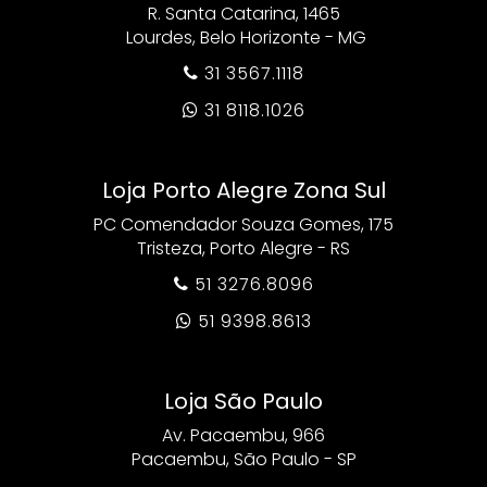
R. Santa Catarina, 1465
Lourdes, Belo Horizonte - MG
31 3567.1118

31 8118.1026

Loja Porto Alegre Zona Sul
PC Comendador Souza Gomes, 175
Tristeza, Porto Alegre - RS
51 3276.8096

51 9398.8613

Loja São Paulo
Av. Pacaembu, 966
Pacaembu, São Paulo - SP