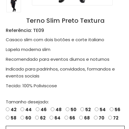
Terno Slim Preto Textura
Referência: TE09
Casaco slim com dois botões e corte italiano
Lapela moderna slim
Recomendado para eventos diurnos e noturnos
Indicado para padrinhos, convidados, formandos e
eventos sociais
Tecido: 100% Poliviscose
Tamanho desejado:
42
44
46
48
50
52
54
56
58
60
62
64
66
68
70
72