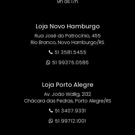
9h as 17h
Loja Novo Hamburgo
Rua José do Patrocínio, 455
Rio Branco, Novo Hamburgo/RS
51 3581.5455

51 99375.0586

Loja Porto Alegre
Av. João Wallig, 2132
Chácara das Pedras, Porto Alegre/RS
51 3407.9331

51 99712.1001
