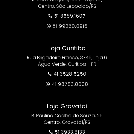
Centro, São Leopoldo/RS
51 3589.1607

51 99250.0916

Loja Curitiba
Rua Brigadeiro Franco, 3746, Loja 6
Água Verde, Curitiba - PR
41 3528.5250

41 98783.8008

Loja Gravataí
R. Paulino Coelho de Souza, 26
Centro, Gravataí/RS
51 3933.8133
