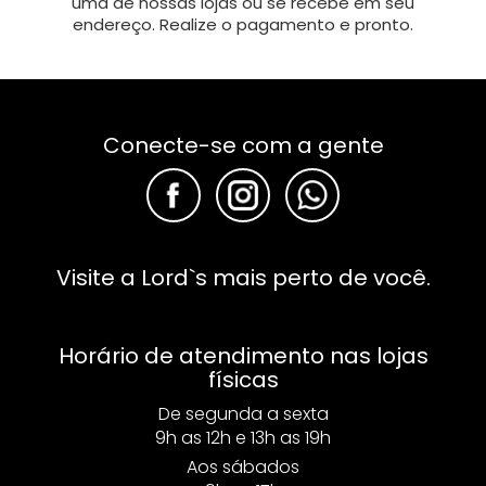
uma de nossas lojas ou se recebe em seu
endereço. Realize o pagamento e pronto.
Conecte-se com a gente
F
F
F
Visite a Lord`s mais perto de você.
Horário de atendimento nas lojas
físicas
De segunda a sexta
9h as 12h e 13h as 19h
Aos sábados