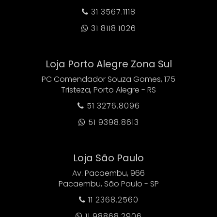
31 3567.1118

31 8118.1026

Loja Porto Alegre Zona Sul
PC Comendador Souza Gomes, 175
Tristeza, Porto Alegre - RS
51 3276.8096

51 9398.8613

Loja São Paulo
Av. Pacaembu, 966
Pacaembu, São Paulo - SP
11 2368.2560

11 98868.2906
