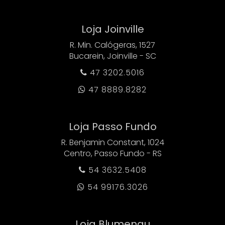
Loja Joinville
R. Min. Calógeras, 1527
Bucarein, Joinville - SC
47 3202.5016

47 8889.8282

Loja Passo Fundo
R. Benjamin Constant, 1024
Centro, Passo Fundo - RS
54 3632.5408

54 99176.3026

Loja Blumenau