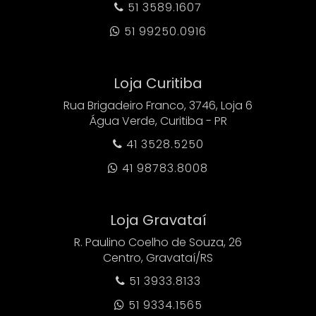
51 3589.1607

51 99250.0916

Loja Curitiba
Rua Brigadeiro Franco, 3746, Loja 6
Água Verde, Curitiba - PR
41 3528.5250

41 98783.8008

Loja Gravataí
R. Paulino Coelho de Souza, 26
Centro, Gravataí/RS
51 3933.8133

51 9334.1565
