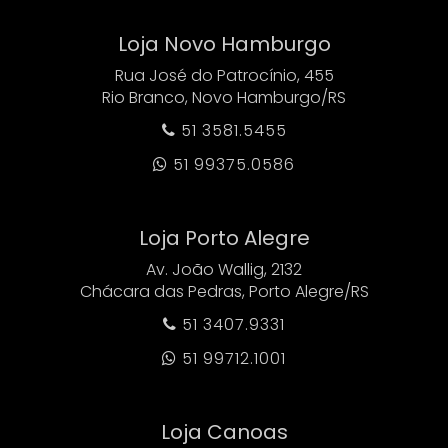
Loja Novo Hamburgo
Rua José do Patrocínio, 455
Rio Branco, Novo Hamburgo/RS
51 3581.5455

51 99375.0586

Loja Porto Alegre
Av. João Wallig, 2132
Chácara das Pedras, Porto Alegre/RS
51 3407.9331

51 99712.1001

Loja Canoas