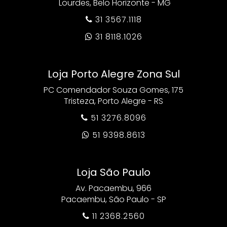
Lourdes, Belo Horizonte - MG
31 3567.1118

31 8118.1026

Loja Porto Alegre Zona Sul
PC Comendador Souza Gomes, 175
Tristeza, Porto Alegre - RS
51 3276.8096

51 9398.8613

Loja São Paulo
Av. Pacaembu, 966
Pacaembu, São Paulo - SP
11 2368.2560
