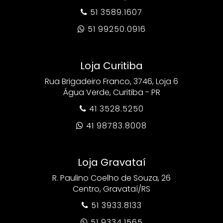
51 3589.1607

51 99250.0916

Loja Curitiba
Rua Brigadeiro Franco, 3746, Loja 6
Água Verde, Curitiba - PR
41 3528.5250

41 98783.8008

Loja Gravataí
R. Paulino Coelho de Souza, 26
Centro, Gravataí/RS
51 3933.8133

51 9334.1565
