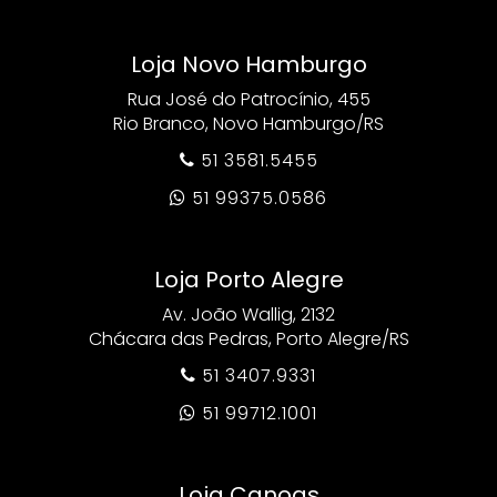
Loja Novo Hamburgo
Rua José do Patrocínio, 455
Rio Branco, Novo Hamburgo/RS
51 3581.5455

51 99375.0586

Loja Porto Alegre
Av. João Wallig, 2132
Chácara das Pedras, Porto Alegre/RS
51 3407.9331

51 99712.1001

Loja Canoas