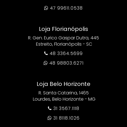
47 99611.0538

Loja Florianópolis
R. Gen. Eurico Gaspar Dutra, 445
Estreito, Florianópolis - SC
48 3364.5699

48 98803.6271

Loja Belo Horizonte
R. Santa Catarina, 1465
Lourdes, Belo Horizonte - MG
31 3567.1118

31 8118.1026
