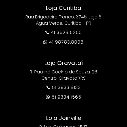
Loja Curitiba
Rua Brigadeiro Franco, 3746, Loja 6
Água Verde, Curitiba - PR
41 3528.5250

41 98783.8008

Loja Gravataí
R. Paulino Coelho de Souza, 26
Centro, Gravataí/RS
51 3933.8133

51 9334.1565

Loja Joinville
R. Min. Calógeras, 1527