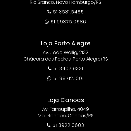
Rio Branco, Novo Hamburgo/RS
51 3581.5455

51 99375.0586

Loja Porto Alegre
Av. João Wallig, 2132
Chácara das Pedras, Porto Alegre/RS
51 3407.9331

51 99712.1001

Loja Canoas
Av. Farroupilha, 4049
Mal. Rondon, Canoas/RS
51 3922.0683
