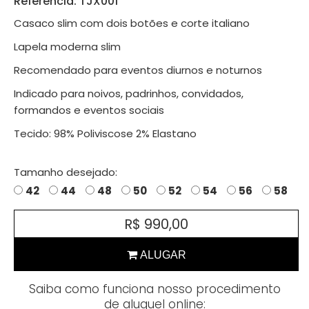
Referência: TJX001
Casaco slim com dois botões e corte italiano
Lapela moderna slim
Recomendado para eventos diurnos e noturnos
Indicado para noivos, padrinhos, convidados,
formandos e eventos sociais
Tecido: 98% Poliviscose 2% Elastano
Tamanho desejado:
42
44
48
50
52
54
56
58
R$ 990,00
Saiba como funciona nosso procedimento
de aluguel online: