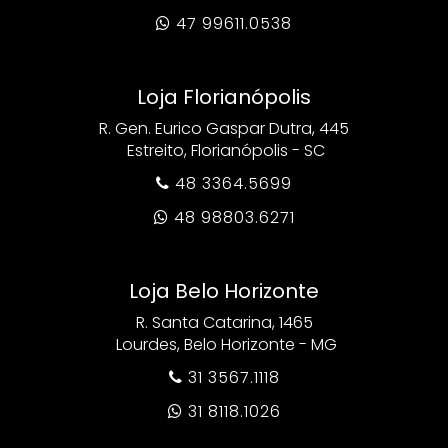
47 99611.0538

Loja Florianópolis
R. Gen. Eurico Gaspar Dutra, 445
Estreito, Florianópolis - SC
48 3364.5699

48 98803.6271

Loja Belo Horizonte
R. Santa Catarina, 1465
Lourdes, Belo Horizonte - MG
31 3567.1118

31 8118.1026
