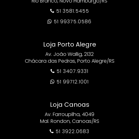
Rio Branco, Novo Hamburgo/RS
51 3581.5455

51 99375.0586

Loja Porto Alegre
Av. João Wallig, 2132
Chácara das Pedras, Porto Alegre/RS
51 3407.9331

51 99712.1001

Loja Canoas
Av. Farroupilha, 4049
Mal. Rondon, Canoas/RS
51 3922.0683
