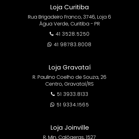
Loja Curitiba
Rua Brigadeiro Franco, 3746, Loja 6
Água Verde, Curitiba - PR
41 3528.5250

41 98783.8008

Loja Gravataí
R. Paulino Coelho de Souza, 26
Centro, Gravataí/RS
51 3933.8133

51 9334.1565

Loja Joinville
R. Min. Calógeras, 1527